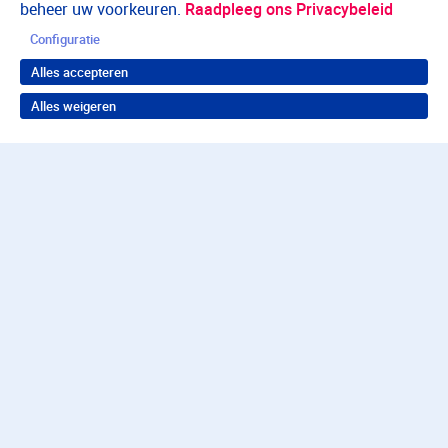
beheer uw voorkeuren.
Raadpleeg ons Privacybeleid
Configuratie
Alles accepteren
Alles weigeren
Terug naar boven
Wil je in behandeling bij
Parnassia Groep?