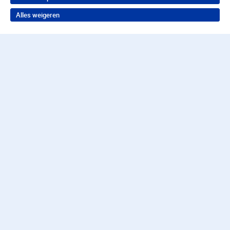
Alles weigeren
Terug naar boven
Wil je in behandeling bij
Parnassia Groep?
Neem contact op voor de juiste hulp
Contact