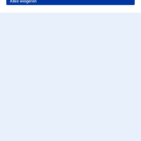
Alles weigeren
Terug naar boven
Wil je in behandeling bij
Parnassia Groep?
Neem contact op voor de juiste hulp
Contact