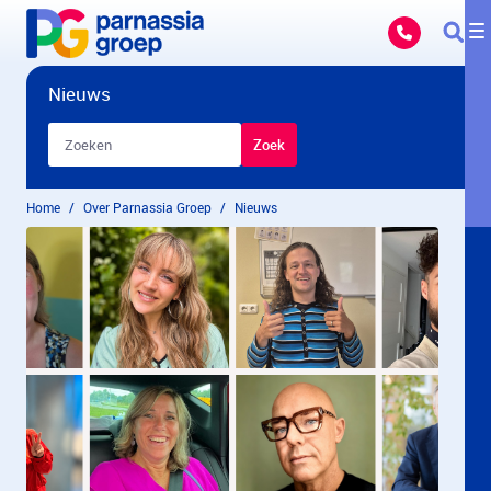
Overslaan en naar hoofdinhoud gaan
Nieuws
Zoekbalk
Zoek
Home
Over Parnassia Groep
Nieuws