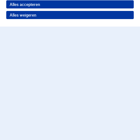
Alles accepteren
Alles weigeren
Terug naar boven
Wil je in behandeling bij
Parnassia Groep?
Neem contact op voor de juiste hulp
Contact