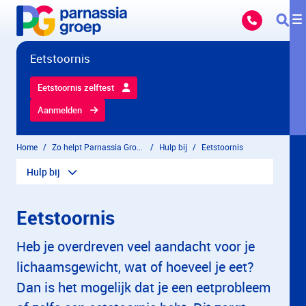
Overslaan en naar hoofdinhoud gaan
Eetstoornis
Eetstoornis zelftest
Aanmelden
Home
Zo helpt Parnassia Groep
Hulp bij
Eetstoornis
Hulp bij
Eetstoornis
Heb je overdreven veel aandacht voor je
lichaamsgewicht, wat of hoeveel je eet?
Dan is het mogelijk dat je een eetprobleem