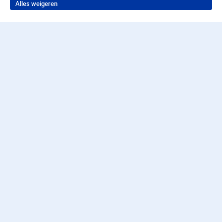
Alles weigeren
Terug naar boven
Wil je in behandeling bij
Parnassia Groep?
Neem contact op voor de juiste hulp
Contact