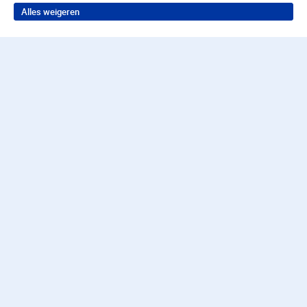
Alles weigeren
Terug naar boven
Wil je in behandeling bij
Parnassia Groep?
Neem contact op voor de juiste hulp
Contact