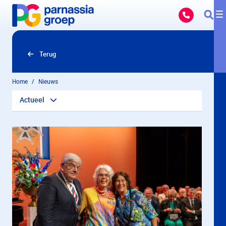
Overslaan en naar hoofdinhoud gaan
Terug
Home
Nieuws
Actueel