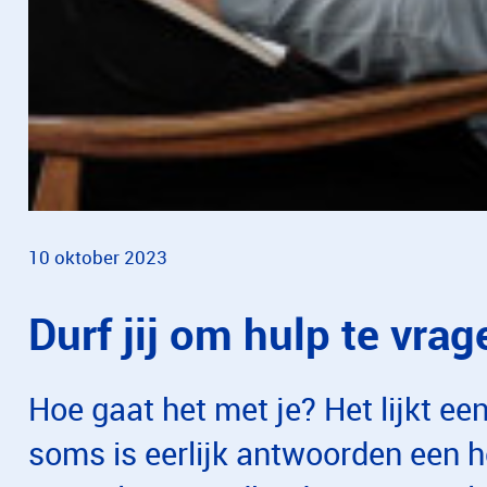
10 oktober 2023
Durf jij om hulp te vra
Hoe gaat het met je? Het lijkt e
soms is eerlijk antwoorden een h