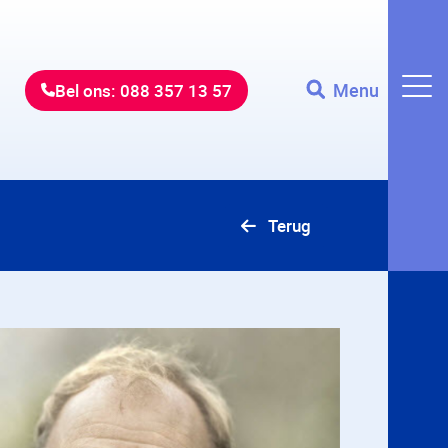
Menu
Bel ons: 088 357 13 57
Terug