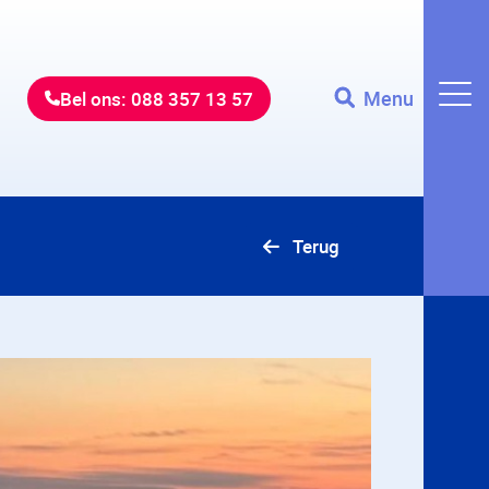
Menu
Bel ons: 088 357 13 57
Terug