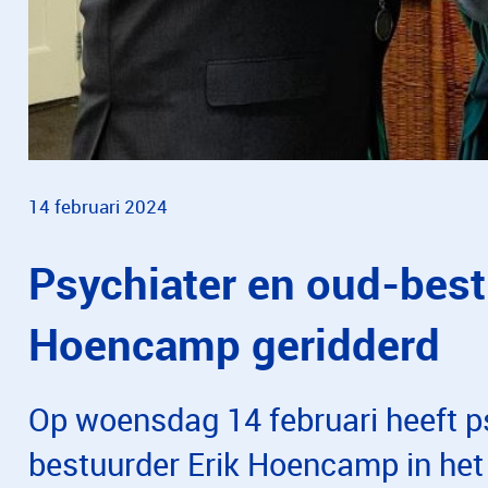
14 februari 2024
Psychiater en oud-best
Hoencamp geridderd
Op woensdag 14 februari heeft p
bestuurder Erik Hoencamp in het 