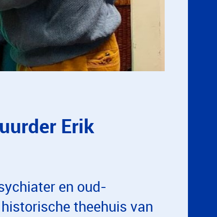
uurder Erik
sychiater en oud-
historische theehuis van