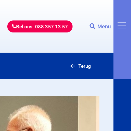
Menu
Bel ons: 088 357 13 57
Terug