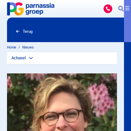
Overslaan en naar hoofdinhoud gaan
Terug
Home
Nieuws
Actueel