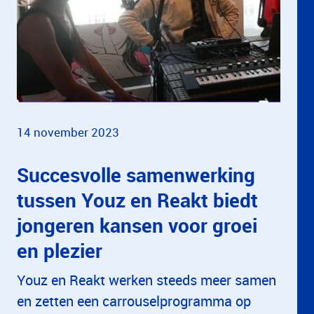
14 november 2023
Succesvolle samenwerking
tussen Youz en Reakt biedt
jongeren kansen voor groei
en plezier
Youz en Reakt werken steeds meer samen
en zetten een carrouselprogramma op