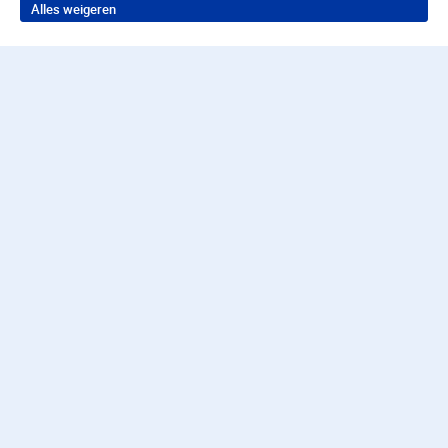
Alles weigeren
Terug naar boven
Wil je in behandeling bij
Parnassia Groep?
Neem contact op voor de juiste hulp
Contact