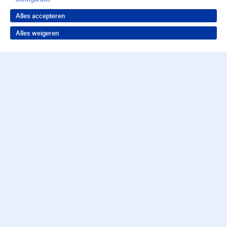
Alles accepteren
Alles weigeren
Terug naar boven
Wil je in behandeling bij
Parnassia Groep?
Neem contact op voor de juiste hulp
Contact