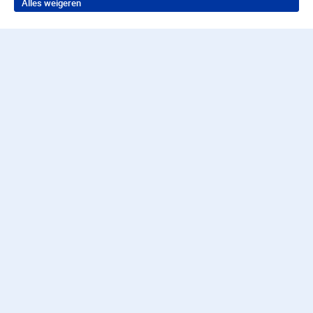
Alles weigeren
Terug naar boven
Wil je in behandeling bij
Parnassia Groep?
Neem contact op voor de juiste hulp
Contact