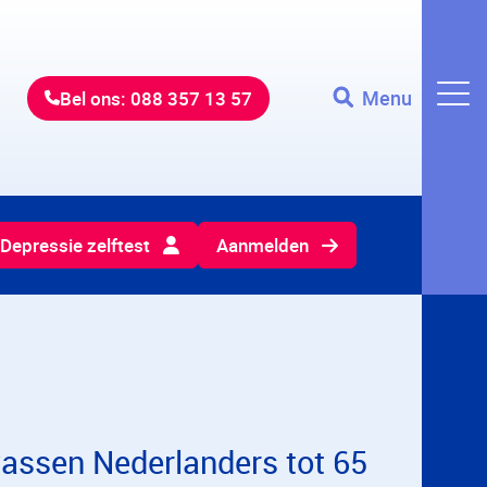
Menu
Bel ons: 088 357 13 57
Depressie zelftest
Aanmelden
lwassen Nederlanders tot 65