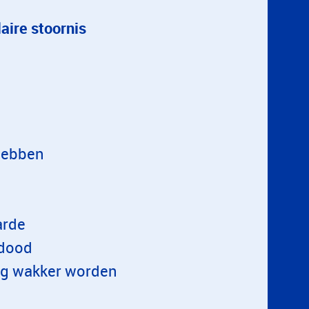
aire stoornis
 hebben
arde
 dood
oeg wakker worden