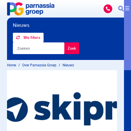
Overslaan en naar hoofdinhoud gaan
Nieuws
Wis filters
Zoekbalk
Zoek
Home
Over Parnassia Groep
Nieuws