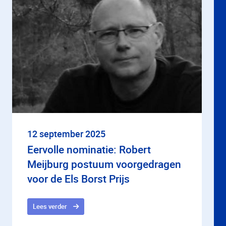
12 september 2025
Eervolle nominatie: Robert
Meijburg postuum voorgedragen
voor de Els Borst Prijs
Lees verder